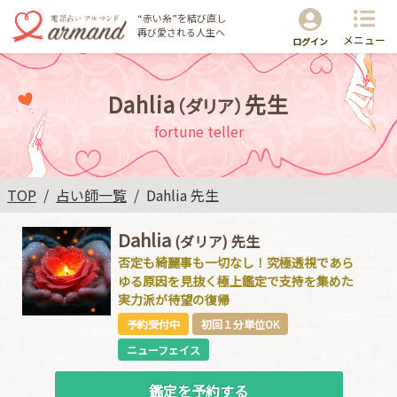
“赤い糸”を結び直し
再び愛される人生へ
メニュー
ログイン
Dahlia
先生
（ダリア）
fortune teller
TOP
占い師一覧
Dahlia 先生
Dahlia
(ダリア)
先生
否定も綺麗事も一切なし！究極透視であら
ゆる原因を見抜く極上鑑定で支持を集めた
実力派が待望の復帰
予約受付中
初回１分単位OK
ニューフェイス
鑑定を予約する