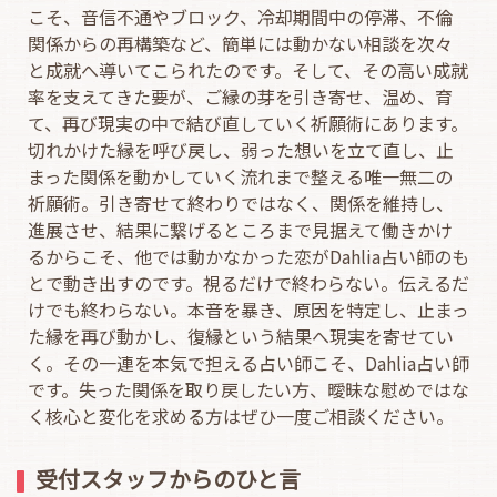
こそ、音信不通やブロック、冷却期間中の停滞、不倫
関係からの再構築など、簡単には動かない相談を次々
と成就へ導いてこられたのです。そして、その高い成就
率を支えてきた要が、ご縁の芽を引き寄せ、温め、育
て、再び現実の中で結び直していく祈願術にあります。
切れかけた縁を呼び戻し、弱った想いを立て直し、止
まった関係を動かしていく流れまで整える唯一無二の
祈願術。引き寄せて終わりではなく、関係を維持し、
進展させ、結果に繋げるところまで見据えて働きかけ
るからこそ、他では動かなかった恋がDahlia占い師のも
とで動き出すのです。視るだけで終わらない。伝えるだ
けでも終わらない。本音を暴き、原因を特定し、止まっ
た縁を再び動かし、復縁という結果へ現実を寄せてい
く。その一連を本気で担える占い師こそ、Dahlia占い師
です。失った関係を取り戻したい方、曖昧な慰めではな
く核心と変化を求める方はぜひ一度ご相談ください。
受付スタッフからのひと言