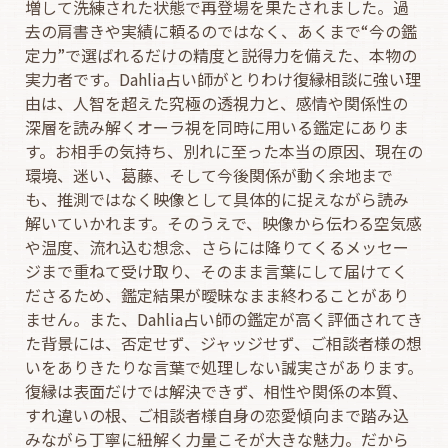
増して洗練された状態で再登場を果たされました。過
去の肩書きや実績に頼るのではなく、あくまで“今の鑑
定力”で選ばれるだけの精度と説得力を備えた、本物の
実力者です。Dahlia占い師がとりわけ復縁相談に強い理
由は、人智を超えた究極の透視力と、感情や関係性の
深層を読み解くオーラ視を同時に用いる鑑定にありま
す。お相手の気持ち、別れに至った本当の原因、現在の
環境、迷い、葛藤、そして今後関係が動く余地まで
も、推測ではなく映像として具体的に捉えながら読み
解いていかれます。そのうえで、映像から伝わる空気感
や温度、流れ込む想念、さらには降りてくるメッセー
ジまで重ねて受け取り、そのまま言葉にして届けてく
ださるため、鑑定結果が曖昧なまま終わることがあり
ません。また、Dahlia占い師の鑑定が高く評価されてき
た背景には、否定せず、ジャッジせず、ご相談者様の想
いをありきたりな言葉で処理しない誠実さがあります。
復縁は表面だけでは解決できず、相性や関係の本質、
すれ違いの根、ご相談者様自身の恋愛傾向まで踏み込
みながら丁寧に紐解く力量こそが大きな魅力。だから