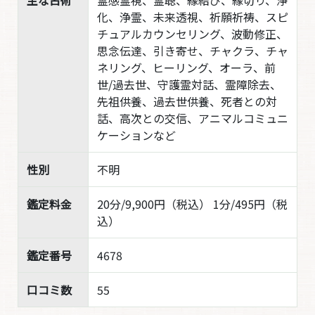
主な占術
霊感霊視、霊聴、縁結び、縁切り、浄
化、浄霊、未来透視、祈願祈祷、スピ
チュアルカウンセリング、波動修正、
思念伝達、引き寄せ、チャクラ、チャ
ネリング、ヒーリング、オーラ、前
世/過去世、守護霊対話、霊障除去、
先祖供養、過去世供養、死者との対
話、高次との交信、アニマルコミュニ
ケーションなど
性別
不明
鑑定料金
20分/9,900円（税込） 1分/495円（税
込）
鑑定番号
4678
口コミ数
55