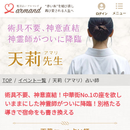
“赤い糸”を結び直し
再び愛される人生へ
メニュー
ログイン
TOP
イベント一覧
天莉（アマリ）占い師
術具不要、神意直結！中華街No.1の座を欲し
いままにした神霊師がついに降臨！別格たる
導きで宿命をも書き換える