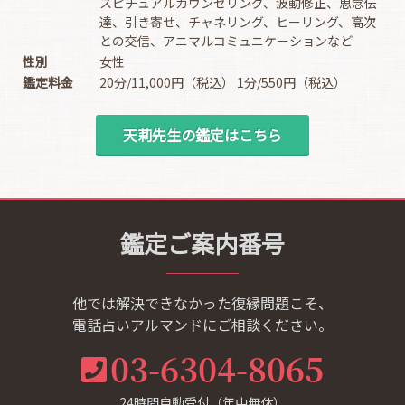
スピチュアルカウンセリング、波動修正、思念伝
達、引き寄せ、チャネリング、ヒーリング、高次
との交信、アニマルコミュニケーションなど
性別
女性
鑑定料金
20分/11,000円（税込） 1分/550円（税込）
天莉先生の鑑定はこちら
鑑定ご案内番号
他では解決できなかった復縁問題こそ、
電話占いアルマンドにご相談ください。
03-6304-8065
24時間自動受付（年中無休）