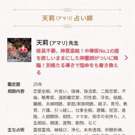
天莉
占い師
（アマリ）
天莉
(アマリ) 先生
術具不要、神意直結！中華街No.1の座
を欲しいままにした神霊師がついに降
臨！別格たる導きで宿命をも書き換え
る
鑑定歴
25年
相談内容
恋愛全般、片思い、復縁、復活愛、二股恋愛、不
倫、略奪愛、遠距離恋愛、同性愛、浮気、結婚、
離婚、夫婦問題、家庭/家族問題、親子、育児、教
育、介護、引っ越し、仕事全般、適職、経営、進
路、人間関係、相性、ママ友、相手の気持ち、人
生相談、開運、運勢、動物、など
主な占術
霊感霊視、縁結び、浄化、未来透視、祈願祈祷、