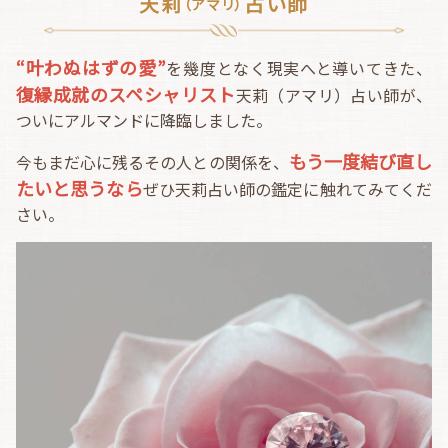
天莉
占い師
（アマリ）
“叶わぬはずの愛”
を幾度となく現実へと導いてきた、
復縁成就のスペシャリスト
天莉（アマリ）占い師が、
ついにアルマンドに降臨しました。
もう一度結び直し
今もまだ心に残るその人との関係を、
たいと思うなら
ぜひ天莉占い師の鑑定に触れてみてくだ
さい。