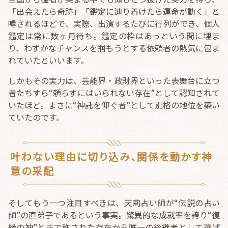
「出会えたら奇跡」「鑑定に辿り着けたら運命が動く」と
噂されるほどで、実際、出演するたびに行列ができ、個人
鑑定は常に数ヶ月待ち。鑑定の枠はあっという間に埋ま
り、わずかなチャンスを掴もうとする依頼者の熱気に包ま
れていたといいます。
しかもその実力は、芸能界・政財界といった表舞台に立つ
者たちすら“頼らずにはいられない存在”として認知されて
いたほど。まさに“神託を仰ぐ者”として別格の地位を築い
ていたのです。
叶わない理由に切り込み、関係を動かす神
意の采配
そしてもう一つ注目すべきは、天莉占い師が“伝説の占い
師”の直弟子であるという事実。驚異的な成就率を誇り“復
縁の神”とまで称された存在から唯一の後継者として選ば