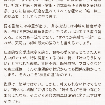
れ、祈念・神託・言霊・霊術・儀式――あらゆる霊技を受け継
ぎ、さらに独自の研磨を重ねてすべてを極めた「唯一無二
の継承者」として今に至ります。
語る言葉には神意が宿り、操る技法には神域の精度が滲
み、告げる神託は運命を変え、祈りの力は現実すら塗り替
える。どの力も一流ではなく、“すべてが完璧で一流”。こ
れが、天莉占い師の最大の強みとも言えるでしょう。
圧倒的な恋愛成就率を誇り、数多の愛を実らせてきた天莉
占い師ですが、特に得意とするのは、特に「叶いそうにな
い」と言われた復縁。音信不通、既読無視、ブロックなど
の完全拒絶…そんな絶望的な状況からでも関係を動かして
しまう、その力こそ“神意の証”なのです。
復縁は、簡単ではない。しかし、叶えられないわけでもな
い。“叶わない理由”に切り込み、“叶える力”を持つ存在と
出会えたなら、そこから運命の歯車は確実に動き出すはず
なのです。