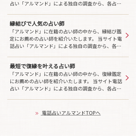
占い「アルマンド」による独自の調査から、各占い
師の相談依頼数、成就鑑定率、お客様評価、等をも
とに思念伝達に強い霊能者を割り出しました。 優れ
縁結びで人気の占い師
た超霊能力鑑定で見事に思念伝達により復縁成就を
「アルマンド」に在籍の占い師の中から、縁結び鑑
されてきたお薦めの占い師です。思念伝達で恋愛成
定にお薦めの占い師を紹介いたします。 当サイト電
功を願う方は是非、ご参考ください。 ＊本調査は、
話占い「アルマンド」による独自の調査から、各占
個人情報保護法に基づき実施しております。
い師の相談依頼数、成就鑑定率、お客様評価、等を
もとに縁結び鑑定に強い霊能者を割り出しました。
最短で復縁を叶える占い師
優れた超霊能力鑑定で見事に縁結び成就をされてき
「アルマンド」に在籍の占い師の中から、復縁鑑定
たお薦めの占い師です。縁結び成就を願う方は是
にお薦めの占い師を紹介いたします。 当サイト電話
非、ご参考ください。 ＊本調査は、個人情報保護法
占い「アルマンド」による独自の調査から、各占い
に基づき実施しております。
師の相談依頼数、成就鑑定率、お客様評価、等をも
とに復縁鑑定に強い霊能者を割り出しました。 優れ
た超霊能力鑑定で見事に復縁成就をされてきたお薦
電話占いアルマンドTOPへ
めの占い師です。復縁成就を願う方は是非、ご参考
ください。 ＊本調査は、個人情報保護法に基づき実
施しております。