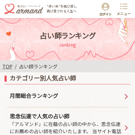
“赤い糸”を結び直し
再び愛される人生へ
メニュー
ログイン
占い師ランキング
ranking
TOP
占い師ランキング
カテゴリー別人気占い師
月間総合ランキング
思念伝達で人気の占い師
「アルマンド」に在籍の占い師の中から、思念伝達
にお薦めの占い師を紹介いたします。 当サイト電話