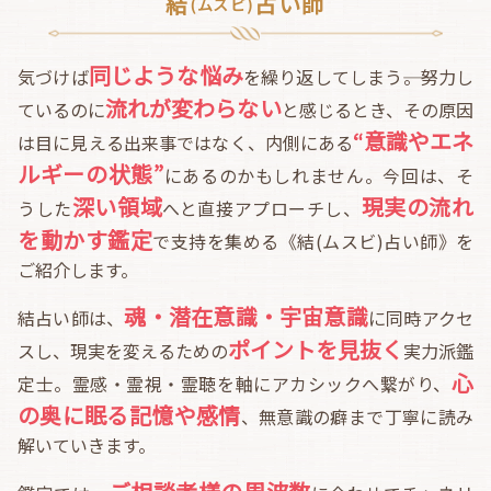
結
占い師
(ムスビ)
同じような悩み
気づけば
を繰り返してしまう――。努力し
流れが変わらない
ているのに
と感じるとき、その原因
“意識やエネ
は目に見える出来事ではなく、内側にある
ルギーの状態”
にあるのかもしれません。今回は、そ
深い領域
現実の流れ
うした
へと直接アプローチし、
を動かす鑑定
で支持を集める《結(ムスビ)占い師》を
ご紹介します。
魂・潜在意識・宇宙意識
結占い師は、
に同時アクセ
ポイントを見抜く
スし、現実を変えるための
実力派鑑
心
定士。霊感・霊視・霊聴を軸にアカシックへ繋がり、
の奥に眠る記憶や感情
、無意識の癖まで丁寧に読み
解いていきます。