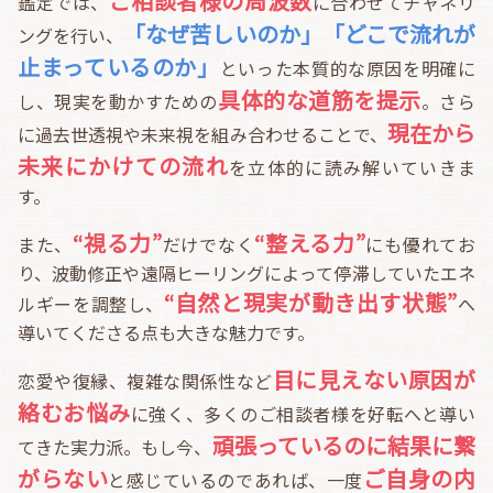
ご相談者様の周波数
鑑定では、
に合わせてチャネリ
「なぜ苦しいのか」「どこで流れが
ングを行い、
止まっているのか」
といった本質的な原因を明確に
具体的な道筋を提示
し、現実を動かすための
。さら
現在から
に過去世透視や未来視を組み合わせることで、
未来にかけての流れ
を立体的に読み解いていきま
す。
“視る力”
“整える力”
また、
だけでなく
にも優れてお
り、波動修正や遠隔ヒーリングによって停滞していたエネ
“自然と現実が動き出す状態”
ルギーを調整し、
へ
導いてくださる点も大きな魅力です。
目に見えない原因が
恋愛や復縁、複雑な関係性など
絡むお悩み
に強く、多くのご相談者様を好転へと導い
頑張っているのに結果に繋
てきた実力派。もし今、
がらない
ご自身の内
と感じているのであれば、一度