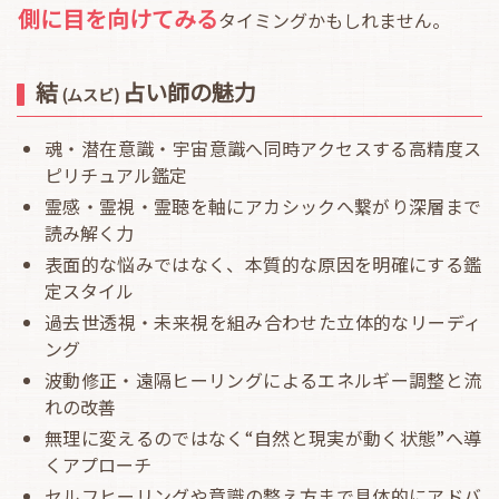
側に目を向けてみる
タイミングかもしれません。
結
占い師の魅力
(ムスビ)
魂・潜在意識・宇宙意識へ同時アクセスする高精度ス
ピリチュアル鑑定
霊感・霊視・霊聴を軸にアカシックへ繋がり深層まで
読み解く力
表面的な悩みではなく、本質的な原因を明確にする鑑
定スタイル
過去世透視・未来視を組み合わせた立体的なリーディ
ング
波動修正・遠隔ヒーリングによるエネルギー調整と流
れの改善
無理に変えるのではなく“自然と現実が動く状態”へ導
くアプローチ
セルフヒーリングや意識の整え方まで具体的にアドバ