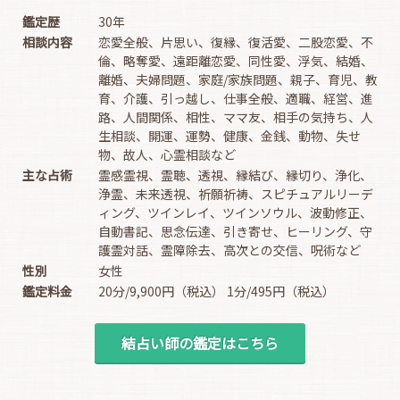
鑑定歴
30年
相談内容
恋愛全般、片思い、復縁、復活愛、二股恋愛、不
倫、略奪愛、遠距離恋愛、同性愛、浮気、結婚、
離婚、夫婦問題、家庭/家族問題、親子、育児、教
育、介護、引っ越し、仕事全般、適職、経営、進
路、人間関係、相性、ママ友、相手の気持ち、人
生相談、開運、運勢、健康、金銭、動物、失せ
物、故人、心霊相談など
主な占術
霊感霊視、霊聴、透視、縁結び、縁切り、浄化、
浄霊、未来透視、祈願祈祷、スピチュアルリーデ
ィング、ツインレイ、ツインソウル、波動修正、
自動書記、思念伝達、引き寄せ、ヒーリング、守
護霊対話、霊障除去、高次との交信、呪術など
性別
女性
鑑定料金
20分/9,900円（税込） 1分/495円（税込）
結占い師の鑑定はこちら