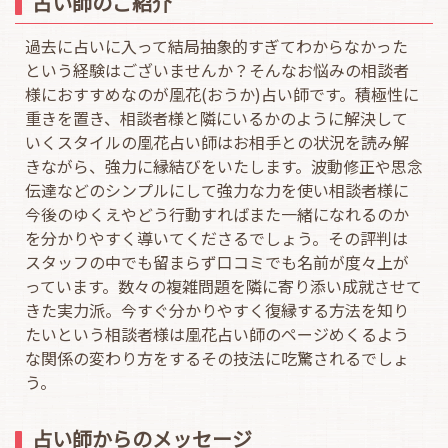
占い師のご紹介
過去に占いに入って結局抽象的すぎてわからなかった
という経験はございませんか？そんなお悩みの相談者
様におすすめなのが凰花(おうか)占い師です。積極性に
重きを置き、相談者様と隣にいるかのように解決して
いくスタイルの凰花占い師はお相手との状況を読み解
きながら、強力に縁結びをいたします。波動修正や思念
伝達などのシンプルにして強力な力を使い相談者様に
今後のゆくえやどう行動すればまた一緒になれるのか
を分かりやすく導いてくださるでしょう。その評判は
スタッフの中でも留まらず口コミでも名前が度々上が
っています。数々の複雑問題を隣に寄り添い成就させて
きた実力派。今すぐ分かりやすく復縁する方法を知り
たいという相談者様は凰花占い師のページめくるよう
な関係の変わり方をするその技法に吃驚されるでしょ
う。
占い師からのメッセージ