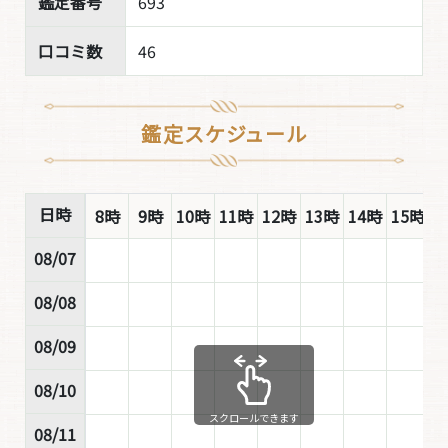
鑑定番号
693
口コミ数
46
鑑定スケジュール
日時
8時
9時
10時
11時
12時
13時
14時
15時
1
08/07
08/08
08/09
08/10
スクロールできます
08/11