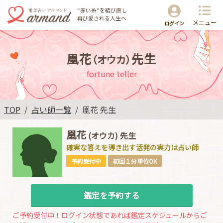
“赤い糸”を結び直し
再び愛される人生へ
メニュー
ログイン
凰花
先生
（オウカ）
fortune teller
TOP
占い師一覧
凰花 先生
凰花
(オウカ)
先生
確実な答えを導き出す活発の実力は占い師
予約受付中
初回１分単位OK
鑑定を予約する
ご予約受付中！ログイン状態であれば鑑定スケジュールからご