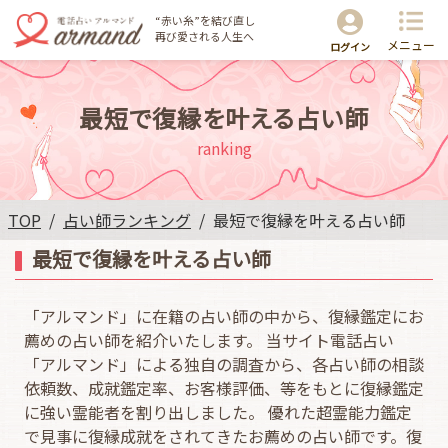
“赤い糸”を結び直し
再び愛される人生へ
メニュー
ログイン
最短で復縁を叶える占い師
ranking
TOP
占い師ランキング
最短で復縁を叶える占い師
最短で復縁を叶える占い師
「アルマンド」に在籍の占い師の中から、復縁鑑定にお
薦めの占い師を紹介いたします。 当サイト電話占い
「アルマンド」による独自の調査から、各占い師の相談
依頼数、成就鑑定率、お客様評価、等をもとに復縁鑑定
に強い霊能者を割り出しました。 優れた超霊能力鑑定
で見事に復縁成就をされてきたお薦めの占い師です。復