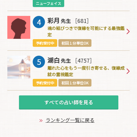
ニューフェイス
彩月
［681］
先生
魂の結びつきで復縁を可能にする最強鑑
定
予約受付中
初回１分単位OK
湖白
［4757］
先生
離れた心をもう一度引き寄せる、復縁成
就の霊視鑑定
予約受付中
初回１分単位OK
すべての占い師を見る
ランキング一覧に戻る