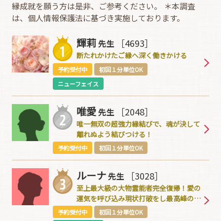
縁成就を願う方は是非、ご参考ください。 ＊本調査
は、個人情報保護法に基づき実施しております。
輝莉
［4693］
先生
断たれかけたご縁へ深く働きかける
予約受付中
初回１分単位OK
ニューフェイス
唯愛
［2048］
先生
唯一無双の超強力縁結びで、魂が決して
離れぬよう結びつける！
予約受付中
初回１分単位OK
ルーナ
［3028］
先生
至上最大級の大物霊能者完全復帰！愛の
運気を呼び込み現状打破をし最高峰の霊
能力で完全成就へ！
予約受付中
初回１分単位OK