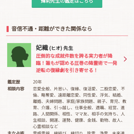
輝莉先生の鑑定はこちら
音信不通・距離ができた関係なら
妃織
(ヒオ) 先生
圧倒的な成就件数を誇る実力者が降
臨！誰もが認める圧巻の降霊術で一発
逆転の復縁劇を引き寄せる！
鑑定歴
20年
相談内容
恋愛全般、片思い、復縁、復活愛、二股恋愛、不
倫、略奪愛、遠距離恋愛、同性愛、浮気、結婚、
離婚、夫婦問題、家庭/家族問題、親子、育児、教
育、介護、引っ越し、仕事全般、適職、経営、進
路、人間関係、相性、ママ友、相手の気持ち、人
生相談、開運、運勢、健康、金銭、動物、故人、
心霊相談など
主な占術
霊感霊視、縁結び、縁切り、除霊、浄霊、未来透