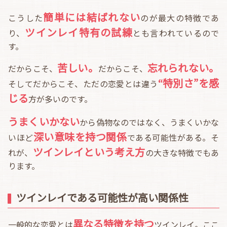
簡単には結ばれない
こうした
のが最大の特徴であ
ツインレイ特有の試練
り、
とも言われているので
す。
苦しい。
忘れられない。
だからこそ、
だからこそ、
“特別さ”を感
そしてだからこそ、ただの恋愛とは違う
じる
方が多いのです。
うまくいかない
から偽物なのではなく、うまくいかな
深い意味を持つ関係
いほど
である可能性がある。そ
ツインレイという考え方
れが、
の大きな特徴でもあ
ります。
ツインレイである可能性が高い関係性
異なる特徴を持つ
一般的な恋愛とは
ツインレイ。ここ