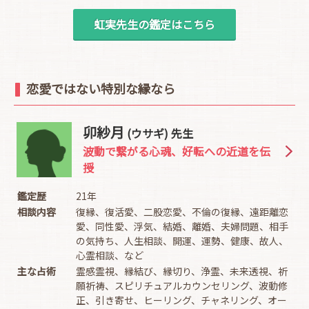
虹実先生の鑑定はこちら
恋愛ではない特別な縁なら
卯紗月
(ウサギ) 先生
波動で繋がる心魂、好転への近道を伝
授
鑑定歴
21年
相談内容
復縁、復活愛、二股恋愛、不倫の復縁、遠距離恋
愛、同性愛、浮気、結婚、離婚、夫婦問題、相手
の気持ち、人生相談、開運、運勢、健康、故人、
心霊相談、など
主な占術
霊感霊視、縁結び、縁切り、浄霊、未来透視、祈
願祈祷、スピリチュアルカウンセリング、波動修
正、引き寄せ、ヒーリング、チャネリング、オー