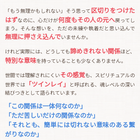
区切りをつけた
「もう無理かもしれない」そう思って
はず
何度もその人の元へ
なのに、心だけが
戻ってし
まう。そんな想いを、ただの未練や執着だと思い込んで
無理に押さえ込んで
いませんか。
諦めきれない関係
けれど実際には、どうしても
ほど、
特別な意味
を持っていることも少なくありません。
その感覚
世間では理解されにくい
も、スピリチュアルの
「ツインレイ」
世界では
と呼ばれる、魂レベルの深い
結びつきとして語られています。
「この関係は一体何なのか」
「ただ苦しいだけの関係なのか」
「それとも、簡単には切れない意味のある繋
がりなのか」