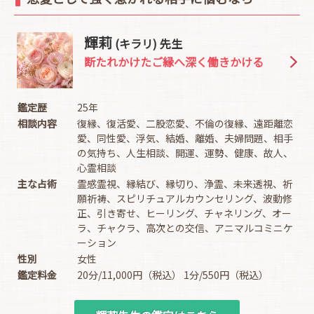
輝莉
(キラリ) 先生
断たれかけたご縁へ深く働きかける
鑑定歴
25年
相談内容
復縁、復活愛、二股恋愛、不倫の復縁、遠距離恋
愛、同性愛、浮気、結婚、離婚、夫婦問題、相手
の気持ち、人生相談、開運、運勢、健康、故人、
心霊相談
主な占術
霊感霊視、縁結び、縁切り、浄霊、未来透視、祈
願祈祷、スピリチュアルカウンセリング、波動修
正、引き寄せ、ヒーリング、チャネリング、オー
ラ、チャクラ、高次との交信、アニマルコミニケ
ーション
性別
女性
鑑定料金
20分/11,000円（税込） 1分/550円（税込）