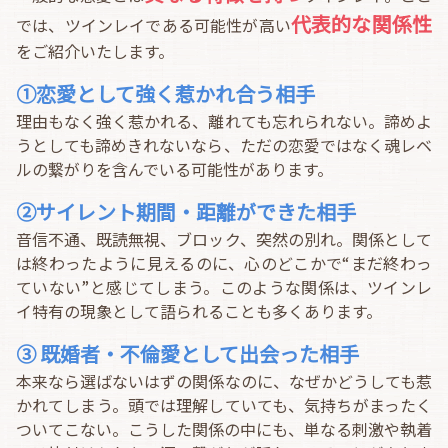
代表的な関係性
では、ツインレイである可能性が高い
をご紹介いたします。
①恋愛として強く惹かれ合う相手
理由もなく強く惹かれる、離れても忘れられない。諦めよ
うとしても諦めきれないなら、ただの恋愛ではなく魂レベ
ルの繋がりを含んでいる可能性があります。
②サイレント期間・距離ができた相手
音信不通、既読無視、ブロック、突然の別れ。関係として
は終わったように見えるのに、心のどこかで“まだ終わっ
ていない”と感じてしまう。このような関係は、ツインレ
イ特有の現象として語られることも多くあります。
③ 既婚者・不倫愛として出会った相手
本来なら選ばないはずの関係なのに、なぜかどうしても惹
かれてしまう。頭では理解していても、気持ちがまったく
ついてこない。こうした関係の中にも、単なる刺激や執着