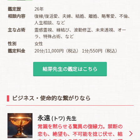
鑑定歴
26年
相談内容
復縁/復活愛、夫婦、結婚、離婚、略奪愛、不倫、
人生相談、など
主な占術
霊感霊視、縁結び、波動修正、未来透視、オー
ラ、特殊占術、など
性別
女性
鑑定料金
20分/11,000円（税込） 1分/550円（税込）
結芽先生の鑑定はこちら
ビジネス・使命的な繋がりなら
永遠
(トワ) 先生
常識を黙らせる驚異の復縁力。禁断の
恋も、絶望も、不可能を捻じ伏せ、結