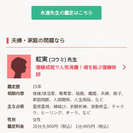
永遠先生の鑑定はこちら
夫婦・家庭の問題なら
虹実
(コウミ) 先生
復縁成就で人気沸騰！魂を結ぶ復縁術
師
鑑定歴
15年
相談内容
復縁/復活愛、略奪愛、結婚、離婚、夫婦、親子、
家庭問題、人間関係、人生相談、など
主な占術
霊感霊視、縁結び、祈願祈祷、波動修正、チャク
ラ、ヒーリング、オーラ、など
性別
女性
鑑定料金
20分/9,900円（税込） 1分/495円（税込）