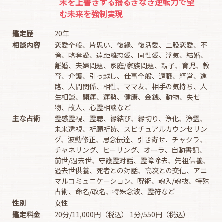
末を上書きする揺るぎなき逆転力で望
む未来を強制実現
鑑定歴
20年
相談内容
恋愛全般、片思い、復縁、復活愛、二股恋愛、不
倫、略奪愛、遠距離恋愛、同性愛、浮気、結婚、
離婚、夫婦問題、家庭/家族問題、親子、育児、教
育、介護、引っ越し、仕事全般、適職、経営、進
路、人間関係、相性、ママ友、相手の気持ち、人
生相談、開運、運勢、健康、金銭、動物、失せ
物、故人、心霊相談など
主な占術
霊感霊視、霊聴、縁結び、縁切り、浄化、浄霊、
未来透視、祈願祈祷、スピチュアルカウンセリン
グ、波動修正、思念伝達、引き寄せ、チャクラ、
チャネリング、ヒーリング、オーラ、自動書記、
前世/過去世、守護霊対話、霊障除去、先祖供養、
過去世供養、死者との対話、高次との交信、アニ
マルコミュニケーション、呪術、魂入/魂抜、特殊
占術、命名/改名、特殊念波、霊符など
性別
女性
鑑定料金
20分/11,000円（税込） 1分/550円（税込）