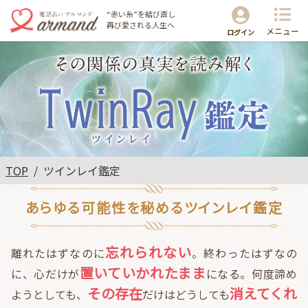
“赤い糸”を結び直し
再び愛される人生へ
メニュー
ログイン
TOP
ツインレイ鑑定
あらゆる可能性を秘めるツインレイ鑑定
忘れられない
離れたはずなのに
。終わったはずなの
置いていかれたまま
に、心だけが
になる。何度諦め
その存在
消えてくれ
ようとしても、
だけはどうしても