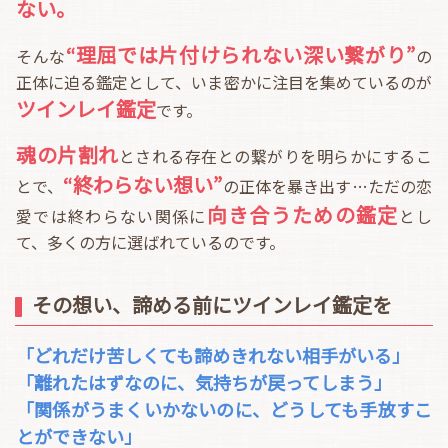
ない。
“理屈では片付けられない深い繋がり”
そんな
の
正体に迫る鑑定として、いま密かに注目を集めているのが
ツインレイ鑑定
です。
魂の片割れ
とされる存在との繋がりを明らかにするこ
“終わらない想い”
とで、
の正体を暴き出す…ただの恋
向き合うための鑑定
愛では終わらない関係に
とし
て、多くの方に選ばれているのです。
その想い、諦める前にツインレイ鑑定を
「どれだけ苦しくても諦めきれない相手がいる」
「離れたはずなのに、気持ちが戻ってしまう」
「関係がうまくいかないのに、どうしても手放すこ
とができない」