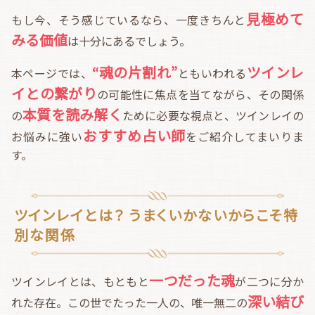
見極めて
もし今、そう感じているなら、一度きちんと
みる価値
は十分にあるでしょう。
“魂の片割れ”
ツインレ
本ページでは、
ともいわれる
イとの繋がり
の可能性に焦点を当てながら、その関係
本質を読み解く
の
ために必要な視点と、ツインレイの
おすすめ占い師
お悩みに強い
をご紹介してまいりま
す。
ツインレイとは？ うまくいかないからこそ特
別な関係
一つだった魂
ツインレイとは、もともと
が二つに分か
深い結び
れた存在。この世でたった一人の、唯一無二の