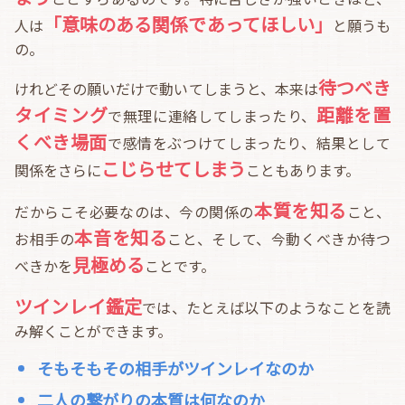
「意味のある関係であってほしい」
人は
と願うも
の。
待つべき
けれどその願いだけで動いてしまうと、本来は
タイミング
距離を置
で無理に連絡してしまったり、
くべき場面
で感情をぶつけてしまったり、結果として
こじらせてしまう
関係をさらに
こともあります。
本質を知る
だからこそ必要なのは、今の関係の
こと、
本音を知る
お相手の
こと、そして、今動くべきか待つ
見極める
べきかを
ことです。
ツインレイ鑑定
では、たとえば以下のようなことを読
み解くことができます。
そもそもその相手がツインレイなのか
二人の繋がりの本質は何なのか