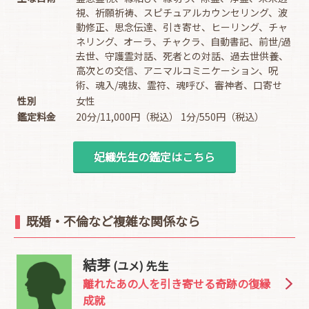
視、祈願祈祷、スピチュアルカウンセリング、波
動修正、思念伝達、引き寄せ、ヒーリング、チャ
ネリング、オーラ、チャクラ、自動書記、前世/過
去世、守護霊対話、死者との対話、過去世供養、
高次との交信、アニマルコミニケーション、呪
術、魂入/魂抜、霊符、魂呼び、審神者、口寄せ
性別
女性
鑑定料金
20分/11,000円（税込） 1分/550円（税込）
妃織先生の鑑定はこちら
既婚・不倫など複雑な関係なら
結芽
(ユメ) 先生
離れたあの人を引き寄せる奇跡の復縁
成就